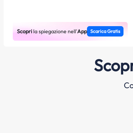
Scopri
la spiegazione nell'
App
Scarica Gratis
Scopr
Co