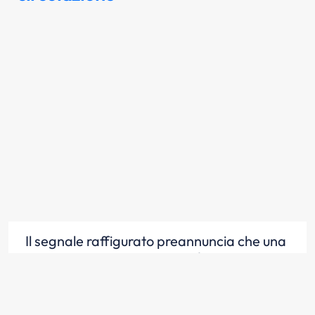
Il segnale raffigurato preannuncia che una
carreggiata a senso unico, diventa a
doppio senso di circolazione
Scopri la risposta