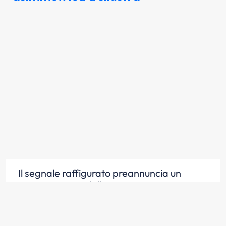
Il segnale raffigurato preannuncia un
restringimento della carreggiata
Scopri la risposta