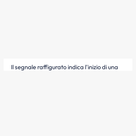
Il segnale raffigurato indica l'inizio di una
zona a traffico limitato
Scopri la risposta
Il segnale raffigurato indica l'inizio
dell'area dove il traffico è consentito solo
ad alcune categorie di veicoli