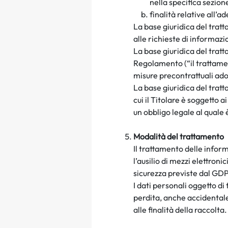
nella specifica sezion
f
inalità relative all’a
La base giuridica del tratta
alle richieste di informazi
La base giuridica del tratta
Regolamento (“
il trattame
misure precontrattuali adot
La base giuridica del tratt
cui il Titolare è soggetto ai
un obbligo legale al quale 
Modalità del
trattamento
Il
trattamento delle informa
l’ausilio di mezzi elettron
sicurezza previste dal GD
I dati personali oggetto di
perdita, anche accidentale
alle finalità della raccolt