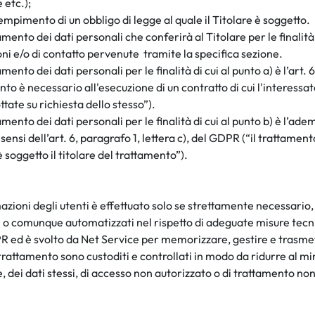
e etc.);
dempimento di un obbligo di legge al quale il Titolare è soggetto.
mento dei dati personali che conferirà al Titolare per le finalità d
oni e/o di contatto
pervenute tramite
la specifica sezione.
mento dei dati personali per le finalità di cui al punto a) è l’art. 6
nto è necessario all'esecuzione di un contratto di cui l'interessat
tate su richiesta dello stesso
”).
amento dei dati personali per le finalità di cui al punto b) è l’ad
 sensi dell’art. 6, paragrafo 1, lettera c), del GDPR (“
il trattamen
è soggetto il titolare del trattamento
”).
zioni degli utenti è effettuato solo se strettamente
necessario
ici o comunque automatizzati nel rispetto di adeguate misure tecn
PR ed è svolto da
Net Service per memorizzare, gestire e trasmett
 trattamento sono custoditi e controllati in modo da ridurre al min
, dei dati stessi, di accesso non autorizzato o di trattamento n
a.