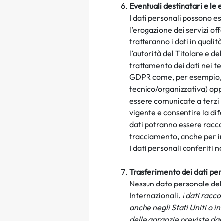
Eventuali destinatari e le 
I dati personali possono es
l’erogazione dei servizi of
tratteranno i dati in quali
l’autorità del Titolare e 
trattamento dei dati nei t
GDPR come, per esempio, for
tecnico/organizzativa) opp
essere comunicate a terzi 
vigente e consentire la dife
dati potranno essere racco
tracciamento, anche per in
I dati personali conferiti 
Trasferimento dei dati per
Nessun dato personale dell
Internazionali.
I dati racc
anche negli Stati Uniti o 
delle garanzie previste da