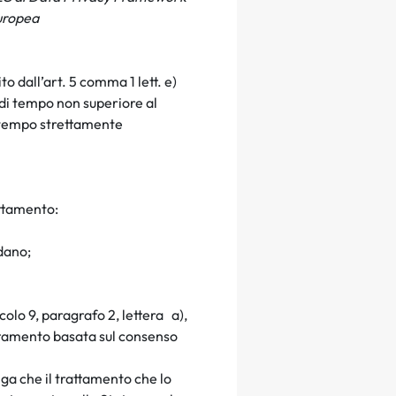
Europea
ito dall’art. 5 comma 1
lett
.
e)
 di tempo non superiore al
il tempo strettamente
 trattamento:
rdano;
icolo 9, paragrafo 2, lettera a),
attamento basata sul consenso
nga che il trattamento che lo