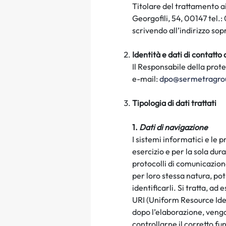
Titolare del trattamento a
Georgofili, 54, 00147 tel.
scrivendo all’indirizzo sop
Identità e dati di contatto
Il Responsabile della prote
e-mail:
dpo@sermetragrou
T
ipologia di dati trattati
1.
Dati di navigazione
I sistemi informatici e le
esercizio e per la sola du
protocolli di comunicazion
per loro stessa natura, po
identificarli. Si tratta, ad 
URI (
Uniform
Resource
Ide
dopo l’elaborazione, vengon
controllarne il corretto f