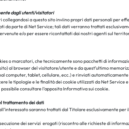
ente dagli utenti/visitatori
i collegandosi a questo sito inviino propri dati personali per effe
dati da parte di
Net Service; tali dati verranno trattati esclusiva
ervenute e/o per essere ricontattati dai nostri agenti sul territo
ookies o marcatori, che tecnicamente sono pacchetti di informazi
sito) al browser del visitatore/utente e da quest’ultimo memori
nal computer, tablet, cellulare, ecc.) e rinviati automaticamente
re le tipologie e le finalità dei cookie utilizzati da N
et Service e
è possibile consultare l’apposita Informativa sui cookie.
el trattamento dei dati
dall’interessato saranno trattati dal Titolare esclusivamente per
esecuzione dei
servizi erogati
(riscontro alle richieste di informa