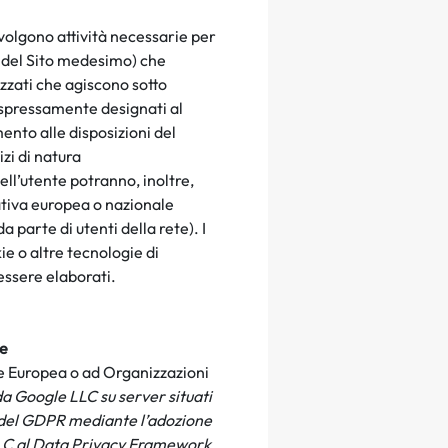
svolgono attività necessarie per
to del Sito medesimo) che
rizzati che agiscono sotto
 espressamente designati al
nto alle disposizioni del
izi di natura
ll’utente potranno, inoltre,
mativa europea o nazionale
a parte di utenti della rete). I
e o altre tecnologie di
no essere elaborati.
le
ne Europea o ad Organizzazioni
 da Google LLC su server situati
to del GDPR mediante l’adozione
 LLC al Data Privacy Framework