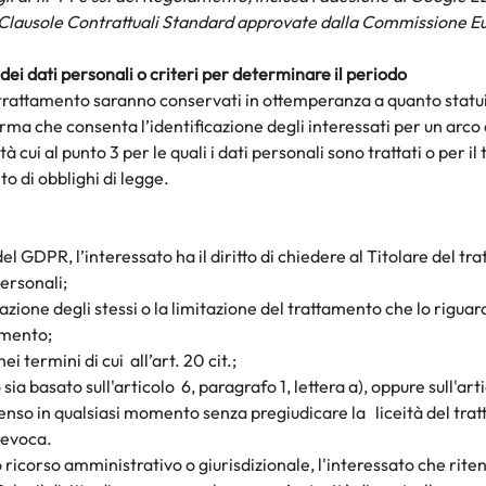
le Clausole Contrattuali Standard approvate dalla Commissione 
ei dati personali o criteri per determinare il periodo
i trattamento saranno conservati in ottemperanza a quanto statu
ma che consenta l’identificazione degli interessati per un arco
à cui al punto 3 per le quali i dati personali sono trattati o per 
o di obblighi di legge.
 del
GDPR,
l’interessato ha il diritto di chiedere al Titolare del
 personali;
llazione degli stessi o la limitazione del trattamento che lo rigua
tamento;
 nei termini di
cui all’art.
20 cit.;
o sia basato
sull'articolo 6
, paragrafo 1, lettera a), oppure sull'art
nsenso in qualsiasi momento senza pregiudicare la liceità del tr
revoca.
o ricorso amministrativo o giurisdizionale, l'interessato che rite