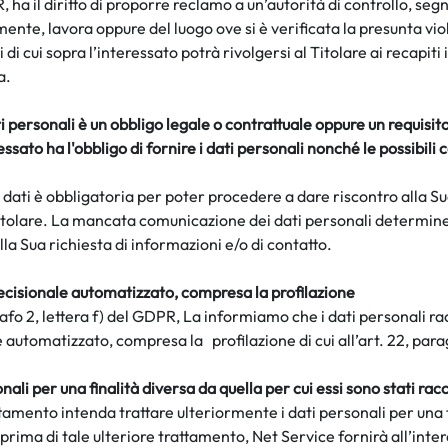
R, ha il diritto di proporre reclamo a un’autorità di controllo,
lmente, lavora oppure del luogo ove si è verificata la presunta vi
ti di cui sopra l’interessato potrà rivolgersi al Titolare ai recapiti 
a.
i personali è un obbligo legale o contrattuale oppure un requisit
eressato ha l'obbligo di fornire i dati personali nonché le possib
dati è obbligatoria per poter procedere a dare riscontro alla Su
itolare. La mancata comunicazione dei dati personali determinerà
lla Sua richiesta di informazioni e/o di contatto.
decisionale automatizzato, compresa la
profilazione
grafo 2, lettera f) del GDPR, La informiamo che i dati personali r
 automatizzato, compresa la profilazione di cui all’art. 22, par
ali per una finalità diversa da quella per cui essi sono stati
racc
attamento intenda trattare ulteriormente i dati personali per una 
, prima di tale ulteriore trattamento,
Net Service fornirà all’inte