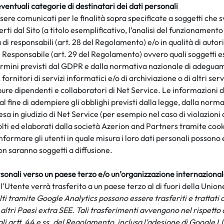
eventuali categorie di destinatari dei dati personali
sere comunicati per le finalità sopra specificate a soggetti che 
ferti dal Sito (a titolo esemplificativo, l’analisi del funzionamen
tà di responsabili (art. 28 del Regolamento) e/o in qualità di auto
del Responsabile (art. 29 del Regolamento) ovvero quali soggetti
ermini previsti dal GDPR e dalla normativa nazionale di adeguame
nitori di servizi informatici e/o di archiviazione o di altri serv
ure dipendenti e collaboratori di
Net Service. Le informazioni de
al fine di adempiere gli obblighi previsti dalla legge, dalla nor
sa in giudizio di N
et Service (per esempio nel caso di violazioni d
lti ed elaborati dalla società Azerion and Partners tramite cooki
formare gli utenti in quale misura i loro dati personali posso
non saranno soggetti a diffusione.
sonali verso un paese terzo e/o un’organizzazione
internaziona
'Utente verrà trasferito a un paese terzo al di fuori della Unio
olti tramite Google Analytics possono essere trasferiti e trattati
in altri Paesi extra SEE. Tali trasferimenti avvengono nel rispet
gli artt. 44 e ss. del Regolamento, inclusa l’adesione di Google