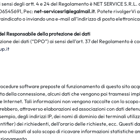
i sensi degli artt. 4 e 24 del Regolamento è NET SERVICE S.R.L.
c
: 06545691, Pec:
net-servicesrl@legalmail.it
.
Potet
e
rivolgerVi
a
raindicato o inviando una e-mail all’indirizzo di posta elettronic
 del Responsabile della protezione dei dati
zione dei dati (“DPO”) ai sensi dell’art. 37 del Regolamento è co
p.it
 procedure software preposte al funzionamento di questo sito ac
rata della connessione, alcuni dati che vengono poi trasmessi imp
e Internet. Tali informazioni non vengono raccolte con lo scopo d
trebbero, attraverso elaborazioni ed associazioni con dati detenu
esempio, degli indirizzi IP, dei nomi di dominio dei terminali utilizz
ntifier
) dei richiedenti, dell’orario delle richieste, ecc. Questi
o utilizzati al solo scopo di ricavare informazioni statistiche an
unzionamento.