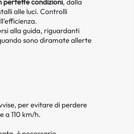
in perfette condizioni
, dalla
lli alle luci. Controlli
l’efficienza.
ersi alla guida, riguardanti
e, quando sono diramate allerte
vvise, per evitare di perdere
de a 110 km/h.
nata, è necessario